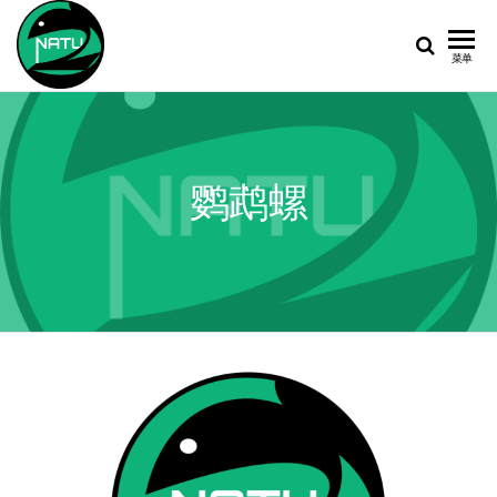
鹦
北
菜单
大
鹉
螺
鹦鹉螺