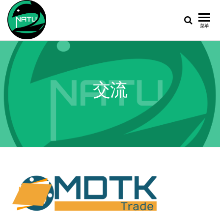
鹦
北
菜单
大
鹉
螺
交流