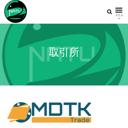
NATUCASH
NATU
メニュ
ー
取引所