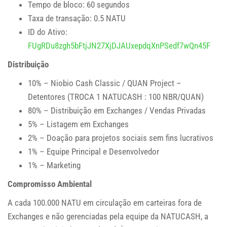
Tempo de bloco: 60 segundos
Taxa de transação:
0.5 NATU
ID do Ativo:
FUgRDu8zgh5bFtjJN27XjDJAUxepdqXnPSedf7wQn45F
Distribuição
10% –
Niobio Cash Classic / QUAN Project
–
Detentores (TROCA 1
NATUCASH : 100 NBR/QUAN)
80% – Distribuição em Exchanges / Vendas Privadas
5% – Listagem em Exchanges
2% – Doação para projetos sociais sem fins lucrativos
1% – Equipe Principal e Desenvolvedor
1% – Marketing
Compromisso Ambiental
A cada 100.000
NATU
em circulação em carteiras fora de
Exchanges
e não gerenciadas pela equipe da NATUCASH, a