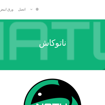
🌐
اتصل
ورق ابيض
ناتوكاش