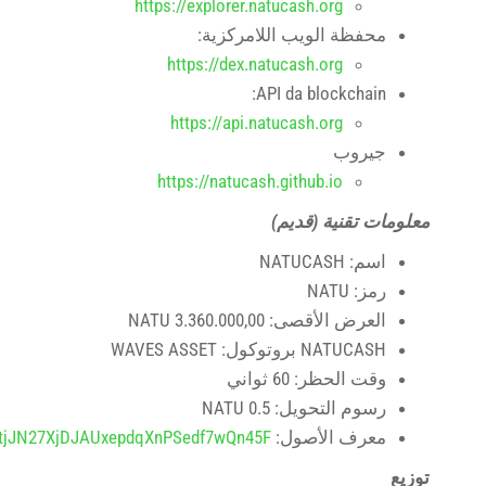
https://explorer.natucash.org
محفظة الويب اللامركزية:
https://dex.natucash.org
API da blockchain:
https://api.natucash.org
جيروب
https://natucash.github.io
معلومات تقنية (قديم)
اسم:
NATUCASH
رمز:
NATU
العرض الأقصى:
3.360.000,00 NATU
NATUCASH
بروتوكول:
WAVES ASSET
وقت الحظر: 60 ثواني
رسوم التحويل:
0.5 NATU
معرف الأصول:
tjJN27XjDJAUxepdqXnPSedf7wQn45F
توزيع