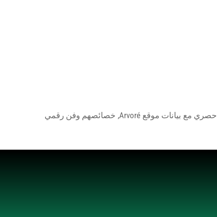
ولا يديره فريق ناتوكاش, سوف يزرع فريقنا 1 (ا) شجرة وإنشاء NFT حصري مع بيانات موقع Arvoré, خصائصهم وفن رقمي